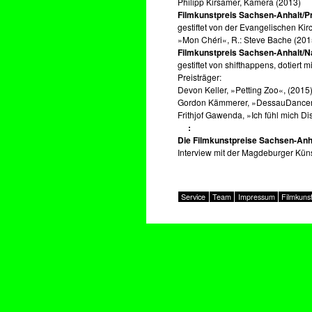
Philipp Kirsamer, Kamera (2013)
Filmkunstpreis Sachsen-Anhalt/P
gestiftet von der Evangelischen Kir
»Mon Chéri«, R.: Steve Bache (201
Filmkunstpreis Sachsen-Anhalt/
gestiftet von shifthappens, dotiert m
Preisträger:
Devon Keller, »Petting Zoo«, (2015
Gordon Kämmerer, »DessauDancer
Frithjof Gawenda, »Ich fühl mich D
Die Filmkunstpreise Sachsen-Anha
Interview mit der Magdeburger Küns
Service
Team
Impressum
Filmkuns