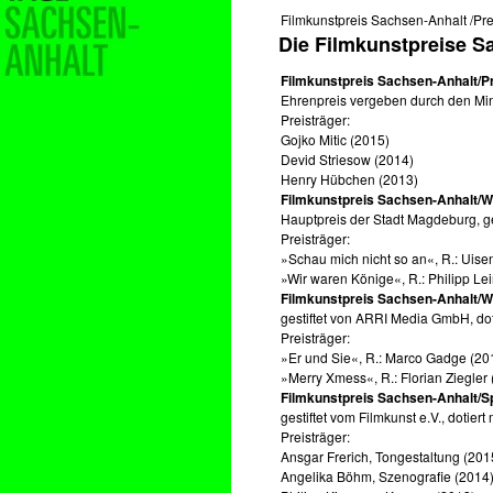
Filmkunstpreis Sachsen-Anhalt /Prei
Die Filmkunstpreise S
Filmkunstpreis Sachsen-Anhalt/P
Ehrenpreis vergeben durch den Min
Preisträger:
Gojko Mitic (2015)
Devid Striesow (2014)
Henry Hübchen (2013)
Filmkunstpreis Sachsen-Anhalt/W
Hauptpreis der Stadt Magdeburg, ge
Preisträger:
»Schau mich nicht so an«, R.: Uis
»Wir waren Könige«, R.: Philipp 
Filmkunstpreis Sachsen-Anhalt/W
gestiftet von ARRI Media GmbH, dot
Preisträger:
»Er und Sie«, R.: Marco Gadge (20
»Merry Xmess«, R.: Florian Ziegler
Filmkunstpreis Sachsen-Anhalt/Sp
gestiftet vom Filmkunst e.V., dotiert
Preisträger:
Ansgar Frerich, Tongestaltung (201
Angelika Böhm, Szenografie (2014