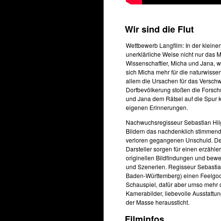
Wir sind die Flut
Wettbewerb Langfilm: In der klein
unerklärliche Weise nicht nur das 
Wissenschaftler, Micha und Jana, 
sich Micha mehr für die naturwissen
allem die Ursachen für das Verschw
Dorfbevölkerung stoßen die Forsch
und Jana dem Rätsel auf die Spur ko
eigenen Erinnerungen.
Nachwuchsregisseur Sebastian Hilg
Bildern das nachdenklich stimmende
verloren gegangenen Unschuld. Der
Darsteller sorgen für einen erzähler
originellen Bildfindungen und bew
und Szenerien. Regisseur Sebastian
Baden-Württemberg) einen Feelgood
Schauspiel, dafür aber umso mehr 
Kamerabilder, liebevolle Ausstatt
der Masse heraussticht.
Filminfos