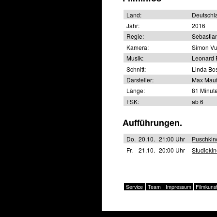
Land:
Deutschl
Jahr:
2016
Regie:
Sebastian
Kamera:
Simon V
Musik:
Leonard 
Schnitt:
Linda Bo
Darsteller:
Max Mauff
Länge:
81 Minut
FSK:
ab 6
Aufführungen.
Do.
20.10.
21:00 Uhr
Puschkin
Fr.
21.10.
20:00 Uhr
Studioki
Service
Team
Impressum
Filmkuns