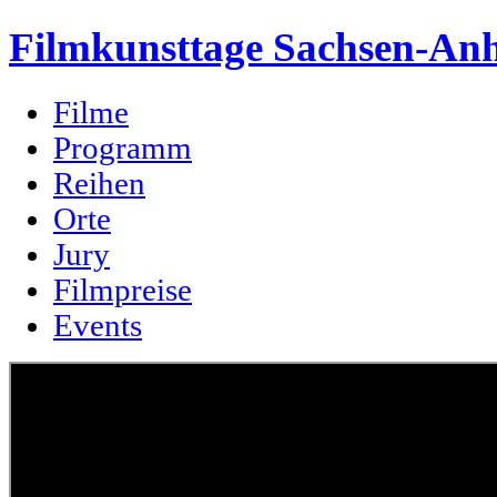
Filmkunsttage Sachsen-Anh
Filme
Programm
Reihen
Orte
Jury
Filmpreise
Events