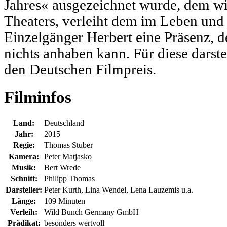
Jahres« ausgezeichnet wurde, dem wi
Theaters, verleiht dem im Leben und a
Einzelgänger Herbert eine Präsenz, d
nichts anhaben kann. Für diese darstel
den Deutschen Filmpreis.
Filminfos
Land:
Deutschland
Jahr:
2015
Regie:
Thomas Stuber
Kamera:
Peter Matjasko
Musik:
Bert Wrede
Schnitt:
Philipp Thomas
Darsteller:
Peter Kurth, Lina Wendel, Lena Lauzemis u.a.
Länge:
109 Minuten
Verleih:
Wild Bunch Germany GmbH
Prädikat:
besonders wertvoll