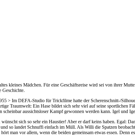
ltes kleines Mädchen. Für eine Geschäftsreise wird sei von ihrer Mutter
e Geschichte.
5 > Im DEFA-Studio für Trickfilme hatte der Scherenschnitt-/Silhouett
ige Traumwelt: Ein Hase bildet sich sehr viel auf seine sportlichen Fä
ch ein scheinbar aussichtsloser Kampf gewonnen werden kann. Igel und 
ünscht sich so sehr ein Haustier! Aber er darf keins haben. Egal: Dann
 so landet Schnuffi einfach im Müll. Als Willi die Spatzen beobachtet
n hört man vor allem, wenn die beiden gemeinsam etwas essen. Denn e