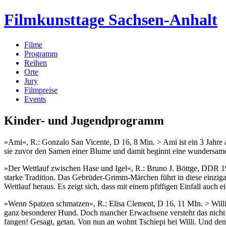
Filmkunsttage Sachsen-Anhalt
Filme
Programm
Reihen
Orte
Jury
Filmpreise
Events
Kinder- und Jugendprogramm
»Ami«, R.: Gonzalo San Vicente, D 16, 8 Min. > Ami ist ein 3 Jahre a
sie zuvor den Samen einer Blume und damit beginnt eine wundersam
»Der Wettlauf zwischen Hase und Igel«, R.: Bruno J. Böttge, DDR 195
starke Tradition. Das Gebrüder-Grimm-Märchen führt in diese einzigart
Wettlauf heraus. Es zeigt sich, dass mit einem pfiffigen Einfall au
»Wenn Spatzen schmatzen«, R.: Elisa Clement, D 16, 11 MIn. > Willi w
ganz besonderer Hund. Doch mancher Erwachsene versteht das nicht und
fangen! Gesagt, getan. Von nun an wohnt Tschiepi bei Willi. Und de