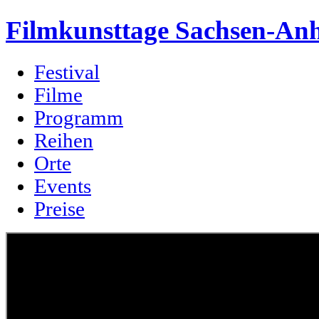
Filmkunsttage Sachsen-Anh
Festival
Filme
Programm
Reihen
Orte
Events
Preise